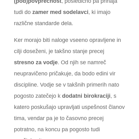
(pod)povprečnost
, posledično pa prihaja
tudi do
zamer med sodelavci
, ki imajo
različne standarde dela.
Ker morajo biti naloge vseeno opravljene in
cilji doseženi, je takšno stanje precej
stresno za vodje
. Od njih se namreč
neupravičeno pričakuje, da bodo edini vir
discipline. Vodje se v takšnih primerih nato
pogosto zatečejo k
dodatni birokraciji
, s
katero poskušajo upravljati uspešnost članov
tima, vendar pa je to časovno precej
potratno, na koncu pa pogosto tudi