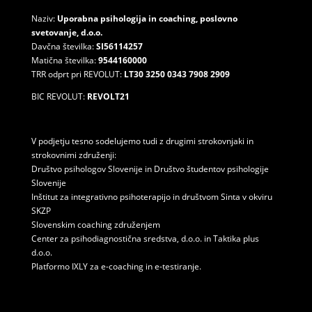
Naziv:
Uporabna psihologija in coaching, poslovno
svetovanje, d.o.o.
Davčna številka:
SI
56114257
Matična številka:
9544160000
TRR odprt pri REVOLUT:
LT30 3250 0343 7908 2909
BIC REVOLUT:
REVOLT21
V podjetju tesno sodelujemo tudi z drugimi strokovnjaki in
strokovnimi združenji:
Društvo psihologov Slovenije
in
Društvo študentov psihologije
Slovenije
Inštitut za integrativno psihoterapijo
in društvom
Sinta
v okviru
SKZP
Slovenskim coaching združenjem
Center za psihodiagnostična sredstva, d.o.o.
in
Taktika plus
d.o.o.
Platformo IXLY za e-coaching in e-testiranje.