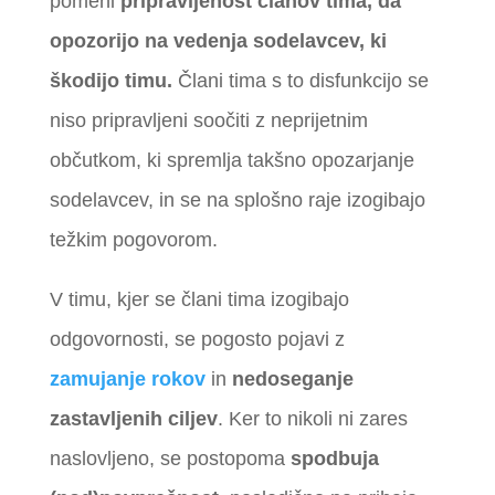
pomeni
pripravljenost članov tima, da
opozorijo na vedenja sodelavcev, ki
škodijo timu.
Člani tima s to disfunkcijo se
niso pripravljeni soočiti z neprijetnim
občutkom, ki spremlja takšno opozarjanje
sodelavcev, in se na splošno raje izogibajo
težkim pogovorom.
V timu, kjer se člani tima izogibajo
odgovornosti, se pogosto pojavi z
zamujanje rokov
in
nedoseganje
zastavljenih ciljev
. Ker to nikoli ni zares
naslovljeno, se postopoma
spodbuja