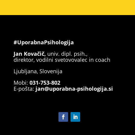
#UporabnaPsihologija
Jan Kovačič,
univ. dipl. psih.,
direktor, vodilni svetovovalec in coach
Ljubljana, Slovenija
Mobi:
031-753-802
E-pošta:
jan@uporabna-psihologija.si